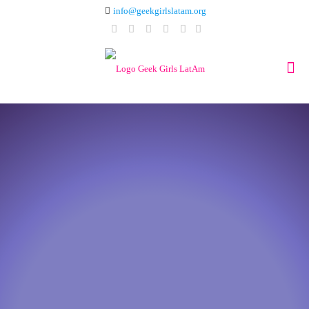
info@geekgirlslatam.org