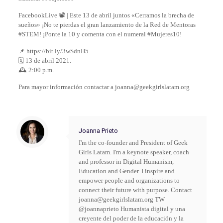
FacebookLive 📽️ | Este 13 de abril juntos «Cerramos la brecha de
sueños» ¡No te pierdas el gran lanzamiento de la Red de Mentoras
#STEM! ¡Ponte la 10 y comenta con el numeral #Mujeres10!
📌 https://bit.ly/3wSdnH5
🗓️ 13 de abril 2021.
🕰️ 2:00 p.m.
Para mayor información contactar a joanna@geekgirlslatam.org
Joanna Prieto
I'm the co-founder and President of Geek
Girls Latam. I'm a keynote speaker, coach
and professor in Digital Humanism,
Education and Gender. I inspire and
empower people and organizations to
connect their future with purpose. Contact
joanna@geekgirlslatam.org TW
@joannaprieto Humanista digital y una
creyente del poder de la educación y la