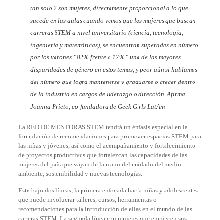
tan solo 2 son mujeres, directamente proporcional a lo que
sucede en las aulas cuando vemos que las mujeres que buscan
carreras STEM a nivel universitario (ciencia, tecnología,
ingeniería y matemáticas), se encuentran superadas en número
por los varones “82% frente a 17%” una de las mayores
disparidades de género en estos temas, y peor aún si hablamos
del número que logra mantenerse y graduarse o crecer dentro
de la industria en cargos de liderazgo o dirección. Afirma
Joanna Prieto, co-fundadora de Geek Girls LatAm.
La RED DE MENTORAS STEM tendrá un énfasis especial en la
formulación de recomendaciones para promover espacios STEM para
las niñas y jóvenes, así como el acompañamiento y fortalecimiento
de proyectos productivos que fortalezcan las capacidades de las
mujeres del país que vayan de la mano del cuidado del medio
ambiente, sostenibilidad y nuevas tecnologías.
Esto bajo dos líneas, la primera enfocada hacía niñas y adolescentes
que puede involucrar talleres, cursos, herramientas o
recomendaciones para la introducción de ellas en el mundo de las
carreras STEM. La segunda línea con mujeres que empiecen sus