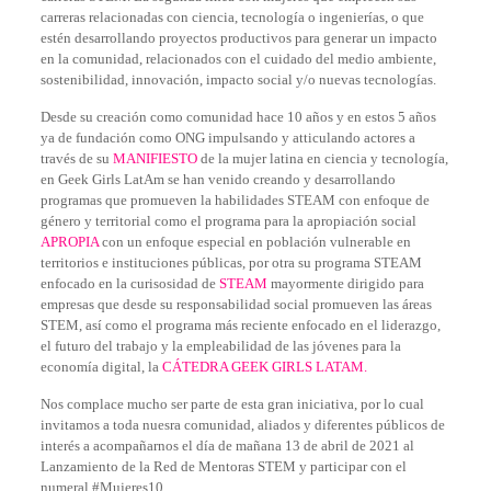
carreras relacionadas con ciencia, tecnología o ingenierías, o que
estén desarrollando proyectos productivos para generar un impacto
en la comunidad, relacionados con el cuidado del medio ambiente,
sostenibilidad, innovación, impacto social y/o nuevas tecnologías.
Desde su creación como comunidad hace 10 años y en estos 5 años
ya de fundación como ONG impulsando y atticulando actores a
través de su
MANIFIESTO
de la mujer latina en ciencia y tecnología,
en Geek Girls LatAm se han venido creando y desarrollando
programas que promueven la habilidades STEAM con enfoque de
género y territorial como el programa para la apropiación social
APROPIA
con un enfoque especial en población vulnerable en
territorios e instituciones públicas, por otra su programa STEAM
enfocado en la curisosidad de
STEAM
mayormente dirigido para
empresas que desde su responsabilidad social promueven las áreas
STEM, así como el programa más reciente enfocado en el liderazgo,
el futuro del trabajo y la empleabilidad de las jóvenes para la
economía digital, la
CÁTEDRA GEEK GIRLS LATAM.
Nos complace mucho ser parte de esta gran iniciativa, por lo cual
invitamos a toda nuesra comunidad, aliados y diferentes públicos de
interés a acompañarnos el día de mañana 13 de abril de 2021 al
Lanzamiento de la Red de Mentoras STEM y participar con el
numeral #Mujeres10