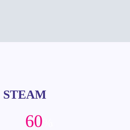
no STEAM
60
%