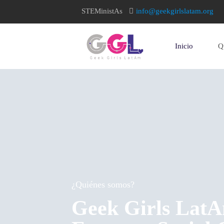
STEMinistAs
info@geekgirlslatam.org
Inicio
Q
home page
¿Quiénes somos?
Geek Girls LatA