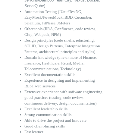
Jenkins/Bamboo/TeamCity, Nexus, Docker,
SonarQube)
Automation Testing (JUnit/TestNG,
EasyMock/PowerMock, BDD, Cucumber,
Selenium, FitNesse, JMeter)
Other tools (JIRA, Confluence, code review,
Glup, Webpack, NPM)
Design principles (code smells, refactoring,
SOLID, Design Patterns, Enterprise Integration
Patterns, architectural principles and styles)
Domain knowledge (one or more of Finance,
Insurance, Healthcare, Retail, Media,
Telecommunications, Technology)
Excellent documentation skills
Experience in designing and implementing
REST web services
Extensive experience with software engineering
good practices (testing, code review,
continuous delivery, design documentation)
Excellent leadership skills
Strong communication skills
Able to drive the project and innovate
Good client-facing skills
Fast learner