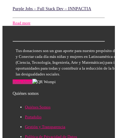
Purple Jobs – Full Stack Dev – INNPACTIA
Read more
Tus donaciones son un gran aporte para nuestro propósito de Inspirar, E
y Conectar cada día más niñas y mujeres en Latinoamérica en las áreas
(Ciencia, Tecnología, Ingeniería, Arte y Matemáticas) para incrementar la
oportunidades para todas y contribuir a la reducción de la brecha de géne
las desigualdades sociales.
Dona Ahora
Quiénes somos
Quiénes Somos
Portafolio
Gestión y Transparencia
Política de Privacidad de Datos