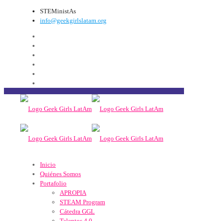
STEMinistAs
info@geekgirlslatam.org
Inicio
Quiénes Somos
Portafolio
APROPIA
STEAM Program
Cátedra GGL
Talentos 4.0