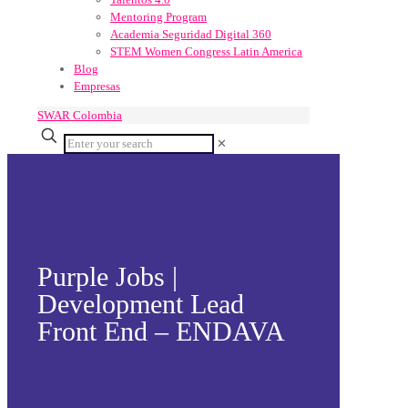
Mentoring Program
Academia Seguridad Digital 360
STEM Women Congress Latin America
Blog
Empresas
SWAR Colombia
✕
Purple Jobs |
Development Lead
Front End – ENDAVA