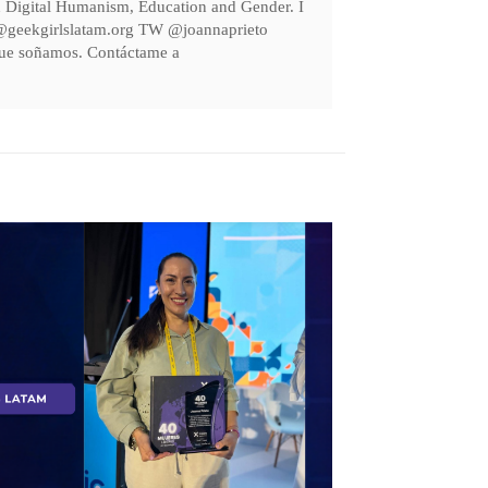
in Digital Humanism, Education and Gender. I
na@geekgirlslatam.org TW @joannaprieto
o que soñamos. Contáctame a