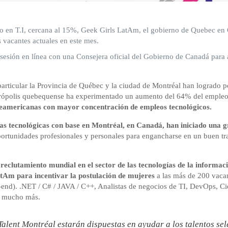
no en T.I, cercana al 15%, Geek Girls LatAm, el gobierno de Quebec en
 vacantes actuales en este mes.
sesión en línea con una Consejera oficial del Gobierno de Canadá para a
articular la Provincia de Québec y la ciudad de Montréal han logrado p
etrópolis quebequense ha experimentado un aumento del 64% del empleo e
orteamericanas con mayor concentración de empleos tecnológicos.
as tecnológicas con base en Montréal, en Canadá, han iniciado una g
rtunidades profesionales y personales para engancharse en un buen trab
clutamiento mundial en el sector de las tecnologías de la informaci
atAm para incentivar la postulación de mujeres
a las más de 200 vacant
-end). .NET / C# / JAVA / C++, Analistas de negocios de TI, DevOps, Cien
y mucho más.
Talent Montréal estarán dispuestas en ayudar a los talentos se