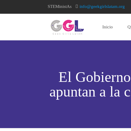
STEMinistAs
info@geekgirlslatam.org
Inicio
Q
home page
El Gobierno
apuntan a la 