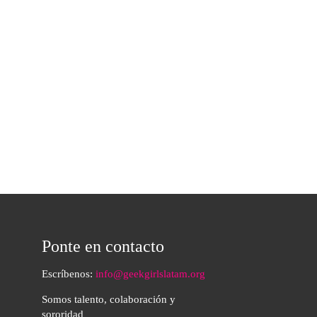
Ponte en contacto
Escríbenos:
info@geekgirlslatam.org
Somos talento, colaboración y
sororidad