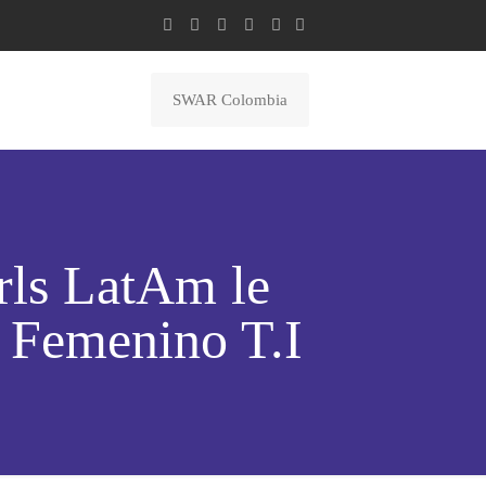
SWAR Colombia
rls LatAm le
o Femenino T.I