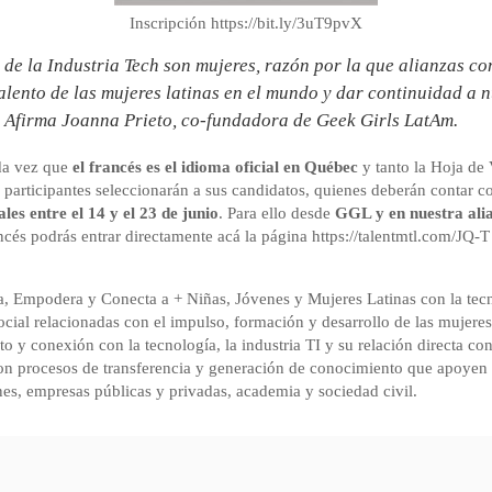
Inscripción https://bit.ly/3uT9pvX
 de la Industria Tech son mujeres, razón por la que alianzas c
alento de las mujeres latinas en el mundo y dar continuidad a 
” Afirma Joanna Prieto, co-fundadora de Geek Girls LatAm.
da vez que
el francés es el idioma oficial en Québec
y tanto la Hoja de 
 participantes seleccionarán a sus candidatos, quienes deberán contar co
ales entre el 14 y el 23 de junio
. Para ello desde
GGL y en nuestra ali
ncés podrás entrar directamente acá la página https://talentmtl.com/JQ-T 
, Empodera y Conecta a + Niñas, Jóvenes y Mujeres Latinas con la tecn
ocial relacionadas con el impulso, formación y desarrollo de las mujere
o y conexión con la tecnología, la industria TI y su relación directa 
n procesos de transferencia y generación de conocimiento que apoyen 
nes, empresas públicas y privadas, academia y sociedad civil.