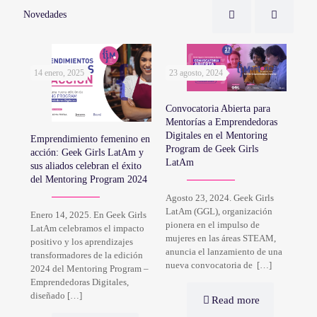
Novedades
14 enero, 2025
23 agosto, 2024
20 
Lec
 la
Convocatoria Abierta para
STE
o y
Mentorías a Emprendedoras
Cát
oyo
Digitales en el Mentoring
Fut
Emprendimiento femenino en
,
Program de Geek Girls
acción: Geek Girls LatAm y
ré®
LatAm
sus aliados celebran el éxito
18 d
del Mentoring Program 2024
emot
Agosto 23, 2024. Geek Girls
dond
LatAm (GGL), organización
com
Enero 14, 2025. En Geek Girls
r,
pionera en el impulso de
soro
LatAm celebramos el impacto
M ya
mujeres en las áreas STEAM,
Cáte
positivo y los aprendizajes
rls
anuncia el lanzamiento de una
Fut
transformadores de la edición
nueva convocatoria de
[…]
2024 del Mentoring Program –
Emprendedoras Digitales,
diseñado
[…]
Read more