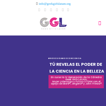
info@geekgirlslatam.org
#NOSCUIDAMOSCONCIENCIA
TÚ REVELAS EL PODER DE
LA CIENCIA EN LA BELLEZA
En curso la IV Generación de la Cátedra
Geek Girls LatAm:
Mujer Liderazgo y Futuro STEAM con el
apoyo de Bioré®, Jergens® y John Frieda®.