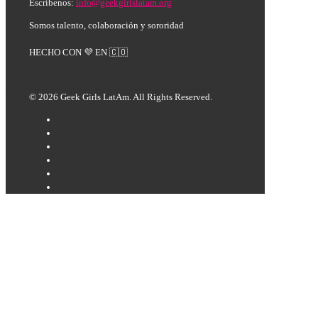
Escríbenos:
info@geekgirlslatam.org
Somos talento, colaboración y sororidad
HECHO CON 💜 EN 🇨🇴
© 2026 Geek Girls LatAm. All Rights Reserved.