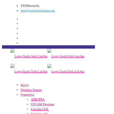
STEMinistAs
info@geekgirlslatam.org
Inicio
Quiénes Somos
Portafolio
APROPIA
STEAM Program
Cátedra GGL
Talentos 4.0