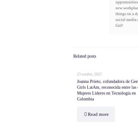
opportunities
new workplac
things on a d
social media 
Girl!
Related posts
23 octubre, 2025
Joanna Prieto, cofundadora de Gee
Girls LatAm, reconocida entre las
Mujeres Líderes en Tecnología en
Colombia
Read more