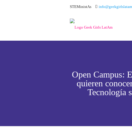
STEMinistAs
info@geekgirlslatam
Open Campus: El
quieren conoce
Tecnología 