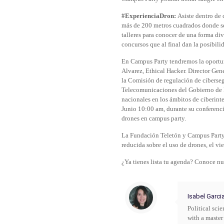
#ExperienciaDron:
Asiste dentro de
más de 200 metros cuadrados donde se
talleres para conocer de una forma div
concursos que al final dan la posibili
En Campus Party tendremos la oportun
Alvarez, Ethical Hacker. Director Ge
la Comisión de regulación de ciberseg
Telecomunicaciones del Gobierno de E
nacionales en los ámbitos de ciberint
Junio 10:00 am, durante su conferenc
drones en campus party.
La Fundación Teletón y Campus Party,
reducida sobre el uso de drones, el vi
¿Ya tienes lista tu agenda? Conoce n
Isabel Garci
Political sci
with a master