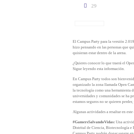
29
El Campus Party para la versión 2.01
hizo pensando en las personas que qu
quisieran estar dentro de la arena.
¿Quieres conocer lo que traerá el Op
Sigue leyendo esta información.
En Campus Party todos son bienvenido
organizado la zona llamada Open Camp
la tecnología como una herramienta de
universidades y comunidades se ha p
estamos seguros no se quieren perder,
Algunas actividades a resaltar en este
#GamersSalvandoVidas:
Una activid
Distrital de Ciencia, Biotecnología e
Campus Party podrán donar sangre en e