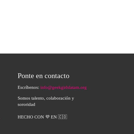
Ponte en contacto
Escríbenos:
info@geekgirlslatam.org
Somos talento, colaboración y
sororidad
HECHO CON 💜 EN 🇨🇴
s