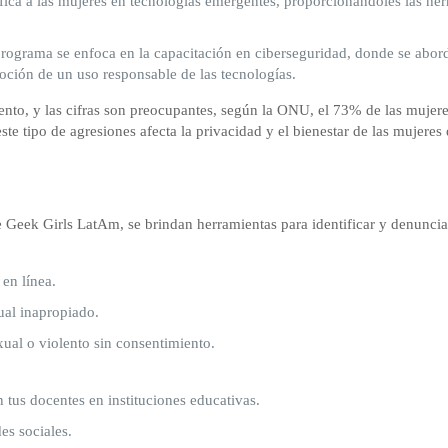
ifica a las mujeres en tecnologías emergentes, proporcionándoles las he
rograma se enfoca en la capacitación en ciberseguridad, donde se abord
moción de un uso responsable de las tecnologías.
nto, y las cifras son preocupantes, según la ONU, el 73% de las mujer
ste tipo de agresiones afecta la privacidad y el bienestar de las mujere
 Geek Girls LatAm, se brindan herramientas para identificar y denunciar 
en línea.
ual inapropiado.
xual o violento sin consentimiento.
 tus docentes en instituciones educativas.
es sociales.