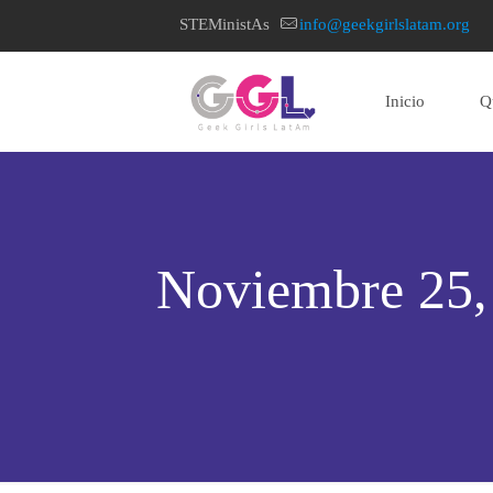
STEMinistAs
info@geekgirlslatam.org
Inicio
Q
home page
Noviembre 25, 