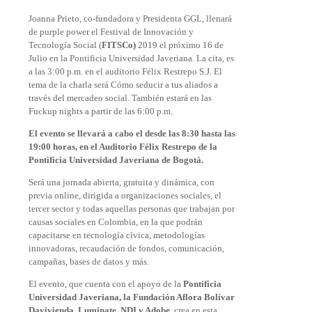
Joanna Prieto, co-fundadora y Presidenta GGL, llenará
de purple power el Festival de Innovación y
Tecnología Social (
FITSCo)
2019 el próximo 16 de
Julio en la Pontificia Universidad Javeriana. La cita, es
a las 3:00 p.m. en el auditorio Félix Restrepo S.J. El
tema de la charla será Cómo seducir a tus aliados a
través del mercadeo social. También estará en las
Fuckup nights a partir de las 6:00 p.m.
El evento se llevará a cabo el desde las 8:30 hasta las
19:00 horas, en el Auditorio Félix Restrepo de la
Pontificia Universidad Javeriana de Bogotá.
Será una jornada abierta, gratuita y dinámica, con
previa online, dirigida a organizaciones sociales, el
tercer sector y todas aquellas personas que trabajan por
causas sociales en Colombia, en la que podrán
capacitarse en tecnología cívica, metodologías
innovadoras, recaudación de fondos, comunicación,
campañas, bases de datos y más.
El evento, que cuenta con el apoyo de la
Pontificia
Universidad Javeriana, la Fundación Aflora Bolívar
Davivienda, Luminate, NDI y Adobe
, crea en esta