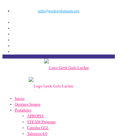
info@geekgirlslatam.org
Inicio
Quiénes Somos
Portafolio
APROPIA
STEAM Program
Cátedra GGL
Talentos 4.0