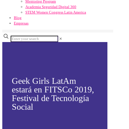
Mentoring Program
Academia Seguridad Digital 360
STEM Women Congress Latin America
Blog
Empresas
✕
Geek Girls LatAm
estará en FITSCo 2019,
Festival de Tecnología
Social