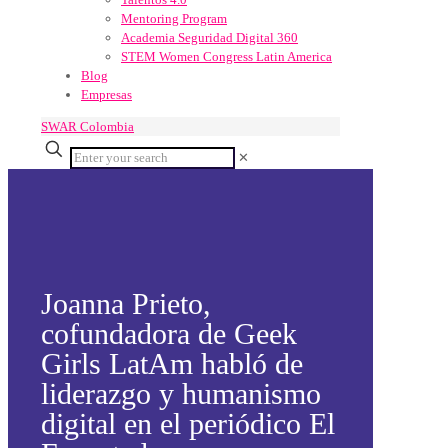
Mentoring Program
Academia Seguridad Digital 360
STEM Women Congress Latin America
Blog
Empresas
SWAR Colombia
✕
Joanna Prieto,
cofundadora de Geek
Girls LatAm habló de
liderazgo y humanismo
digital en el periódico El