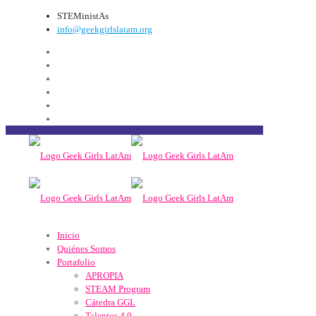
STEMinistAs
info@geekgirlslatam.org
Inicio
Quiénes Somos
Portafolio
APROPIA
STEAM Program
Cátedra GGL
Talentos 4.0