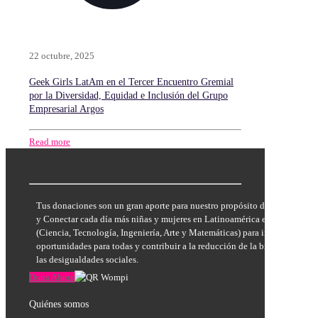
22 octubre, 2025
Geek Girls LatAm en el Tercer Encuentro Gremial
por la Diversidad, Equidad e Inclusión del Grupo
Empresarial Argos
Read more
Tus donaciones son un gran aporte para nuestro propósito de Inspirar, E
y Conectar cada día más niñas y mujeres en Latinoamérica en las áreas
(Ciencia, Tecnología, Ingeniería, Arte y Matemáticas) para incrementar la
oportunidades para todas y contribuir a la reducción de la brecha de géne
las desigualdades sociales.
Dona Ahora
Quiénes somos