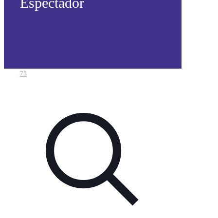
Espectador
75