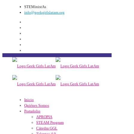
STEMinistAs
info@geekgirlslatam.org
Inicio
Quiénes Somos
Portafolio
APROPIA
STEAM Program
Cátedra GGL
Talentos 4.0