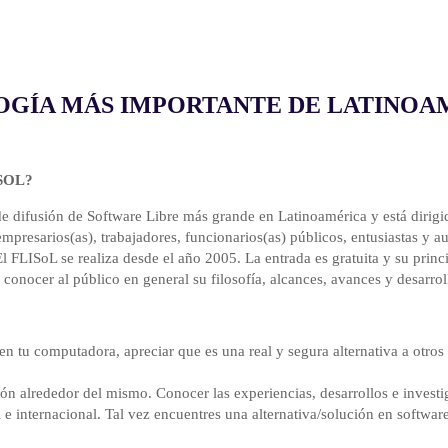
LOGÍA MÁS IMPORTANTE DE LATINOA
ISOL?
de difusión de Software Libre más grande en Latinoamérica y está dirigid
mpresarios(as), trabajadores, funcionarios(as) públicos, entusiastas 
El FLISoL se realiza desde el año 2005. La entrada es gratuita y su princ
 conocer al público en general su filosofía, alcances, avances y desarrol
 en tu computadora, apreciar que es una real y segura alternativa a otros
ción alrededor del mismo. Conocer las experiencias, desarrollos e invest
e internacional. Tal vez encuentres una alternativa/solución en software 