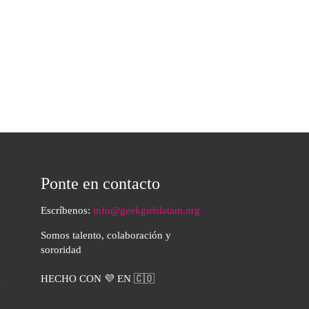
Ponte en contacto
Escríbenos:
info@geekgirlslatam.org
Somos talento, colaboración y
sororidad
HECHO CON 💜 EN 🇨🇴
s