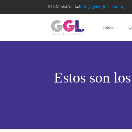
STEMinistAs
info@geekgirlslatam.org
Inicio
Q
home page
Estos son los