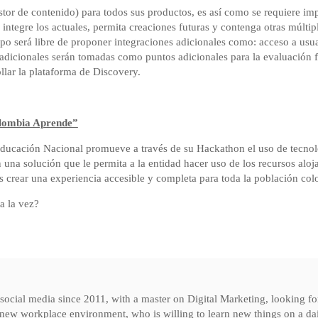
tor de contenido) para todos sus productos, es así como se requiere i
e integre los actuales, permita creaciones futuras y contenga otras múl
uipo será libre de proponer integraciones adicionales como: acceso a us
 adicionales serán tomadas como puntos adicionales para la evaluación f
ollar la plataforma de Discovery.
olombia Aprende”
ducación Nacional promueve a través de su Hackathon el uso de tecnolog
 una solución que le permita a la entidad hacer uso de los recursos aloj
crear una experiencia accesible y completa para toda la población co
a la vez?
n social media since 2011, with a master on Digital Marketing, looking fo
new workplace environment, who is willing to learn new things on a dail