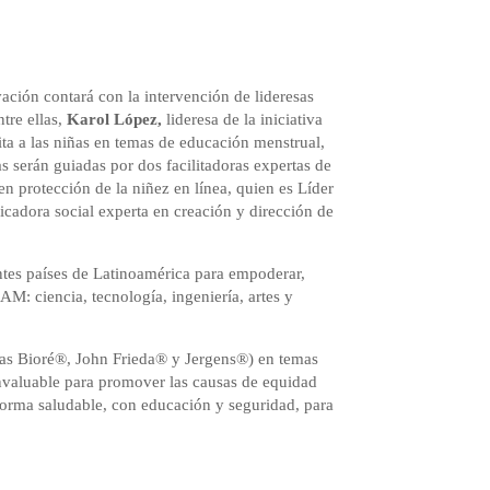
ación contará con la intervención de lideresas
tre ellas,
Karol López,
lideresa de la iniciativa
ita a las niñas en temas de educación menstrual,
 serán guiadas por dos facilitadoras expertas de
n protección de la niñez en línea, quien es Líder
cadora social experta en creación y dirección de
entes países de Latinoamérica para empoderar,
AM: ciencia, tecnología, ingeniería, artes y
arcas Bioré®, John Frieda® y Jergens®) en temas
valuable para promover las causas de equidad
forma saludable, con educación y seguridad, para