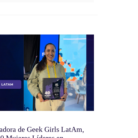
dadora de Geek Girls LatAm,
40 Mujeres Líderes en