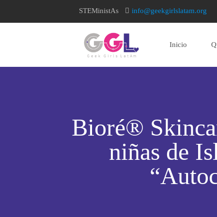
STEMinistAs
info@geekgirlslatam.org
Inicio
Q
home page
Bioré® Skincar
niñas de Is
“Autoc