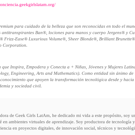
onciencia.geekgirlslatam.org/
remium para cuidado de la belleza que son reconocidas en todo el mund
 antitranspirantes Ban®, lociones para manos y cuerpo Jergens® y Cu
a® Frizz-Ease® Luxurious Volume®, Sheer Blonde®, Brilliant Brunett
ao Corporation.
ue Inspira, Empodera y Conecta a + Niñas, Jóvenes y Mujeres Latinas c
ogy, Engineering, Arts and Mathematics). Como entidad sin ánimo de luc
 conocimiento que apoyen la transformación tecnológica desde y hacia
cademia y sociedad civil.
ora de Geek Girls LatAm, he dedicado mi vida a este propósito, soy un
é en ambientes virtuales de aprendizaje. Soy productora de tecnología 
encia en proyectos digitales, de innovación social, técnicos y tecnológi