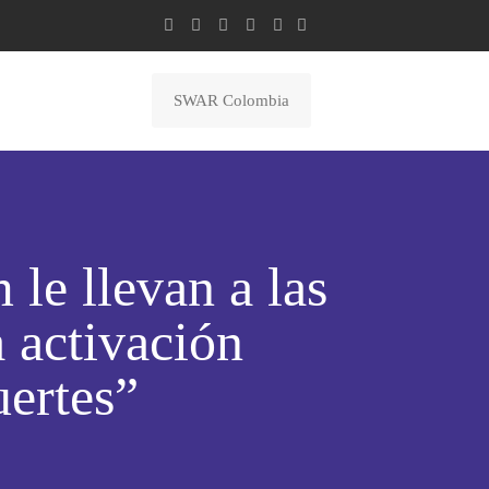
SWAR Colombia
le llevan a las
a activación
uertes”