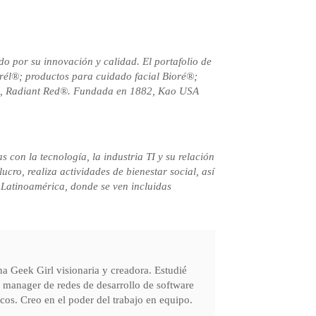
o por su innovación y calidad. El portafolio de
rél®; productos para cuidado facial Bioré®;
e®, Radiant Red®. Fundada en 1882, Kao USA
on la tecnología, la industria TI y su relación
ro, realiza actividades de bienestar social, así
 Latinoamérica, donde se ven incluidas
a Geek Girl visionaria y creadora. Estudié
y manager de redes de desarrollo de software
cos. Creo en el poder del trabajo en equipo.