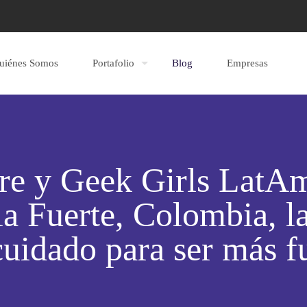
uiénes Somos
Portafolio
Blog
Empresas
e y Geek Girls LatAm 
la Fuerte, Colombia, l
uidado para ser más f