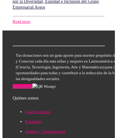
por la Diversidad, Equidad e Inclusión del Grupo
Empresarial Argos
Read more
Tus donaciones son un gran aporte para nuestro propósito de Inspirar, E
y Conectar cada día más niñas y mujeres en Latinoamérica en las áreas
(Ciencia, Tecnología, Ingeniería, Arte y Matemáticas) para incrementar la
oportunidades para todas y contribuir a la reducción de la brecha de géne
las desigualdades sociales.
Dona Ahora
Quiénes somos
Quiénes Somos
Portafolio
Gestión y Transparencia