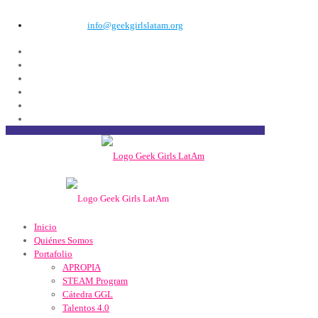
info@geekgirlslatam.org
Inicio
Quiénes Somos
Portafolio
APROPIA
STEAM Program
Cátedra GGL
Talentos 4.0