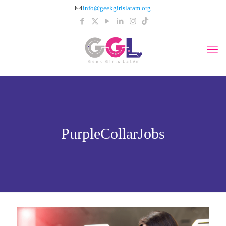
info@geekgirlslatam.org
PurpleCollarJobs